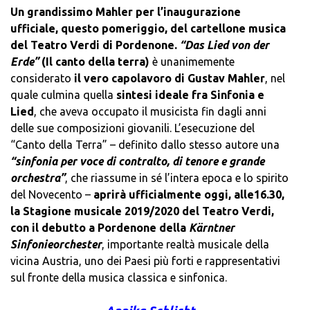
Un grandissimo Mahler per l’inaugurazione
ufficiale, questo pomeriggio, del cartellone musica
del Teatro Verdi di Pordenone.
“Das Lied von der
Erde”
(Il canto della terra)
è unanimemente
considerato
il vero capolavoro di Gustav Mahler
, nel
quale culmina quella
sintesi ideale fra Sinfonia e
Lied
, che aveva occupato il musicista fin dagli anni
delle sue composizioni giovanili. L’esecuzione del
“Canto della Terra” – definito dallo stesso autore una
“sinfonia per voce di contralto, di tenore e grande
orchestra”
, che riassume in sé l’intera epoca e lo spirito
del Novecento –
aprirà ufficialmente oggi, alle16.30,
la Stagione musicale 2019/2020 del Teatro Verdi,
con il debutto a Pordenone della
Kärntner
Sinfonieorchester
, importante realtà musicale della
vicina Austria, uno dei Paesi più forti e rappresentativi
sul fronte della musica classica e sinfonica.