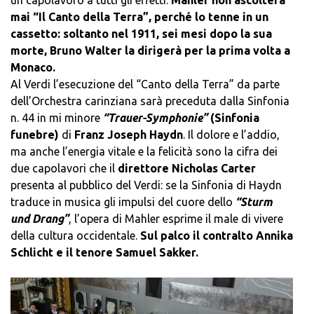
mai “Il Canto della Terra”, perché lo tenne in un
cassetto: soltanto nel 1911, sei mesi dopo la sua
morte, Bruno Walter la dirigerà per la prima volta a
Monaco.
Al Verdi l’esecuzione del “Canto della Terra” da parte
dell’Orchestra carinziana sarà preceduta dalla Sinfonia
n. 44 in mi minore
“Trauer-Symphonie”
(Sinfonia
funebre)
di
Franz Joseph Haydn
. Il dolore e l’addio,
ma anche l’energia vitale e la felicità sono la cifra dei
due capolavori che il
direttore Nicholas Carter
presenta al pubblico del Verdi: se la Sinfonia di Haydn
traduce in musica gli impulsi del cuore dello
“Sturm
und Drang”
, l’opera di Mahler esprime il male di vivere
della cultura occidentale.
Sul palco il contralto Annika
Schlicht e il tenore Samuel Sakker.