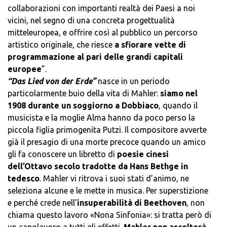
collaborazioni con importanti realtà dei Paesi a noi
vicini, nel segno di una concreta progettualità
mitteleuropea, e offrire così al pubblico un percorso
artistico originale, che riesce
a sfiorare vette di
programmazione al pari delle grandi capitali
europee
”.
“Das Lied von der Erde”
nasce in un periodo
particolarmente buio della vita di Mahler:
siamo nel
1908 durante un soggiorno a Dobbiaco
, quando il
musicista e la moglie Alma hanno da poco perso la
piccola figlia primogenita Putzi. Il compositore avverte
già il presagio di una morte precoce quando un amico
gli fa conoscere un libretto di
poesie cinesi
dell’Ottavo secolo tradotte da Hans Bethge in
tedesco
. Mahler vi ritrova i suoi stati d’animo, ne
seleziona alcune e le mette in musica. Per superstizione
e perché crede nell’
insuperabilità di Beethoven
, non
chiama questo lavoro «Nona Sinfonia»: si tratta però di
un capolavoro a tutti gli effetti.
Mahler non ascolterà