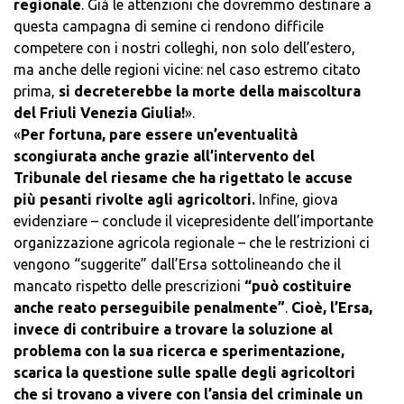
regionale
. Già le attenzioni che dovremmo destinare a
questa campagna di semine ci rendono difficile
competere con i nostri colleghi, non solo dell’estero,
ma anche delle regioni vicine: nel caso estremo citato
prima,
si decreterebbe la morte della maiscoltura
del Friuli Venezia Giulia!
».
«
Per fortuna, pare essere un’eventualità
scongiurata anche grazie all’intervento del
Tribunale del riesame che ha rigettato le accuse
più pesanti rivolte agli agricoltori.
Infine, giova
evidenziare – conclude il vicepresidente dell’importante
organizzazione agricola regionale – che le restrizioni ci
vengono “suggerite” dall’Ersa sottolineando che il
mancato rispetto delle prescrizioni
“può costituire
anche reato perseguibile penalmente”
.
Cioè, l’Ersa,
invece di contribuire a trovare la soluzione al
problema con la sua ricerca e sperimentazione,
scarica la questione sulle spalle degli agricoltori
che si trovano a vivere con l’ansia del criminale un