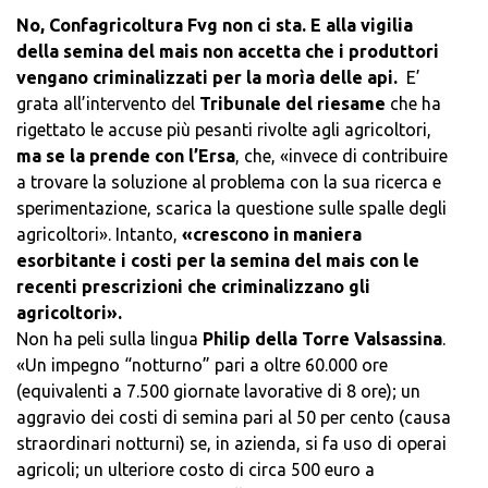
No, Confagricoltura Fvg non ci sta. E alla vigilia
della semina del mais non accetta che i produttori
vengano criminalizzati per la morìa delle api.
E’
grata all’intervento del
Tribunale del riesame
che ha
rigettato le accuse più pesanti rivolte agli agricoltori,
ma se la prende con l’Ersa
, che, «invece di contribuire
a trovare la soluzione al problema con la sua ricerca e
sperimentazione, scarica la questione sulle spalle degli
agricoltori». Intanto,
«crescono in maniera
esorbitante i costi per la semina del mais con le
recenti prescrizioni che criminalizzano gli
agricoltori».
Non ha peli sulla lingua
Philip della Torre Valsassina
.
«Un impegno “notturno” pari a oltre 60.000 ore
(equivalenti a 7.500 giornate lavorative di 8 ore); un
aggravio dei costi di semina pari al 50 per cento (causa
straordinari notturni) se, in azienda, si fa uso di operai
agricoli; un ulteriore costo di circa 500 euro a