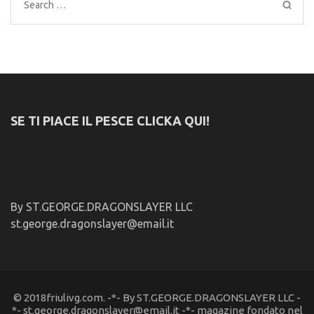
Search
for:
SE TI PIACE IL PESCE CLICKA QUI!
By ST.GEORGE.DRAGONSLAYER LLC
st.george.dragonslayer@email.it
© 2018friulivg.com. -*- By ST.GEORGE.DRAGONSLAYER LLC -
*- st.george.dragonslayer@email.it -*- magazine fondato nel