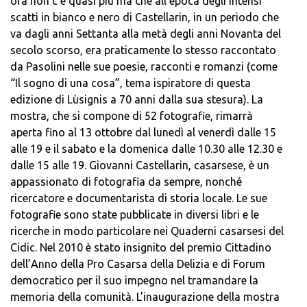
ora non c’è quasi più ma che all’epoca degli intensi
scatti in bianco e nero di Castellarin, in un periodo che
va dagli anni Settanta alla metà degli anni Novanta del
secolo scorso, era praticamente lo stesso raccontato
da Pasolini nelle sue poesie, racconti e romanzi (come
“Il sogno di una cosa”, tema ispiratore di questa
edizione di Lùsignis a 70 anni dalla sua stesura). La
mostra, che si compone di 52 fotografie, rimarrà
aperta fino al 13 ottobre dal lunedì al venerdì dalle 15
alle 19 e il sabato e la domenica dalle 10.30 alle 12.30 e
dalle 15 alle 19. Giovanni Castellarin, casarsese, è un
appassionato di fotografia da sempre, nonché
ricercatore e documentarista di storia locale. Le sue
fotografie sono state pubblicate in diversi libri e le
ricerche in modo particolare nei Quaderni casarsesi del
Cidic. Nel 2010 è stato insignito del premio Cittadino
dell’Anno della Pro Casarsa della Delizia e di Forum
democratico per il suo impegno nel tramandare la
memoria della comunità. L’inaugurazione della mostra