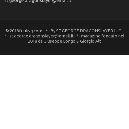
st.george.dragonslayer@email.it
© 2018friulivg.com. -*- By ST.GEORGE.DRAGONSLAYER LLC -
*- st.george.dragonslayer@email.it -*- magazine fondato nel
2018 da Giuseppe Longo & Giorgio Alt