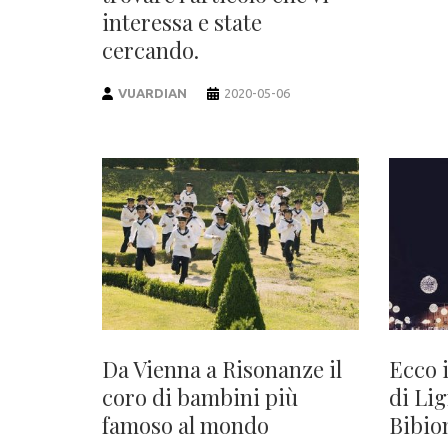
interessa e state
cercando.
VUARDIAN
2020-05-06
Da Vienna a Risonanze il
Ecco 
coro di bambini più
di Li
famoso al mondo
Bibio