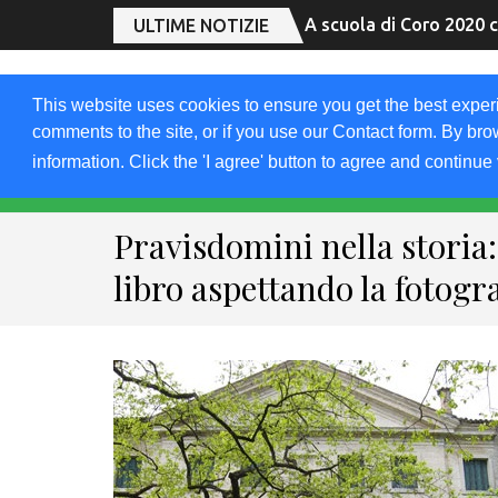
A scuola di Coro 2020 c
ULTIME NOTIZIE
2019.FRIULIVG.C
This website uses cookies to ensure you get the best exper
comments to the site, or if you use our Contact form. By bro
Archivio Articoli del 2019 FriuliVG.com by Giuseppe Lon
information. Click the 'I agree' button to agree and continue 
HOME 2020
2019
2018
DOMAND
Pravisdomini nella storia
libro aspettando la fotogr