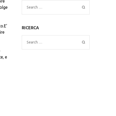
ore
Search
volge
for:
o.E’
RICERCA
ire
Search
for:
e
e, e