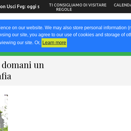
TI CONSIGLIAMO DI VISITARE
CALEND
on Usci Fvg: oggi scadono le iscrizioni
REGOLE
OM
ience on our website. We may also store personal information (
wsing our site, you agree to our use of cookies and storage of o
go
viewing our site. Or,
Learn more
A
LAVORA CON NOI
KM0
VIGNETO FVG
LIBRI
: domani un
afia