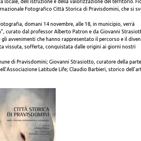
ura locale, dell’istruzione e della valorizzazione del territorio. Fi
ernazionale Fotografico Città Storica di Pravisdomini, che si s
otografia, domani 14 novembre, alle 18, in municipio, verrà
a”, curato dal professor Alberto Patron e da Giovanni Strasiott
 gli avvenimenti che hanno rappresentato il percorso e il diven
a vissuta, sofferta, conquistata dalle origini ai giorni nostri
ne di Pravisdomini; Giovanni Strasiotto, curatore della part
ll’Associazione Latitude Life; Claudio Barbieri, storico dell’art