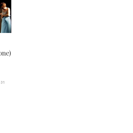
one)
-31