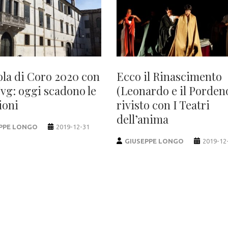
ola di Coro 2020 con
Ecco il Rinascimento
Fvg: oggi scadono le
(Leonardo e il Porden
ioni
rivisto con I Teatri
dell’anima
PPE LONGO
2019-12-31
GIUSEPPE LONGO
2019-12