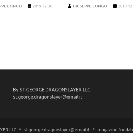
PPE LONGO
2019-12-30
GIUSEPPE LONGO
2019-12
By ST.GEORGE.DRAGONSLAYER LLC
st.george.dragonslayer@email.it
R LLC -*- st.george.dragonslayer@email.it -*- magazine fondato