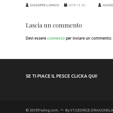
GIUSEPPE LONGO
2019-12-30
GIUSE
Lascia un commento
Devi essere
connesso
per inviare un commento.
SE TI PIACE IL PESCE CLICKA QUI!
© 2018friulivg.com. -*- By ST.GEORGE.DRAGONSLAYE