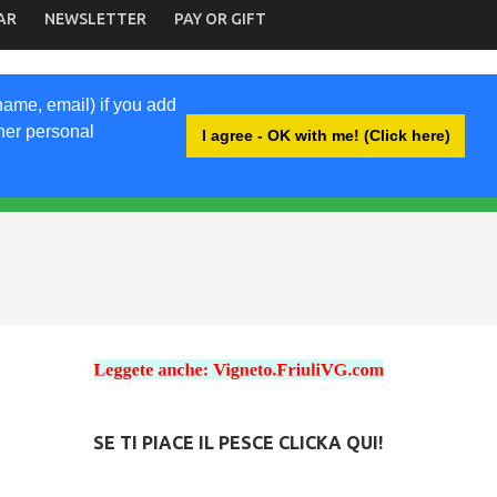
AR
NEWSLETTER
PAY OR GIFT
name, email) if you add
ther personal
I agree - OK with me! (Click here)
SE TI PIACE IL PESCE CLICKA QUI!