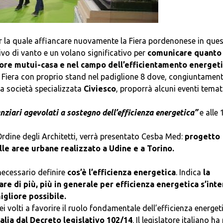
er la quale affiancare nuovamente la Fiera pordenonese in que
o di vanto e un volano significativo per
comunicare quanto
ttore mutui-casa e nel campo dell’efficientamento energet
in Fiera con proprio stand nel padiglione 8 dove, congiuntamen
la società specializzata
Civiesco
, proporrà alcuni eventi temat
nziari agevolati a sostegno dell’efficienza energetica”
e alle 
’Ordine degli Architetti, verrà presentato Cesba Med:
progetto
elle aree urbane realizzato a Udine e a Torino.
 necessario definire
cos’è l’efficienza energetica
. Indica
la
re di più, più in generale per efficienza energetica s’int
igliore possibile.
 volti a favorire il ruolo fondamentale dell’efficienza energet
talia dal Decreto legislativo 102/14
. Il legislatore italiano ha