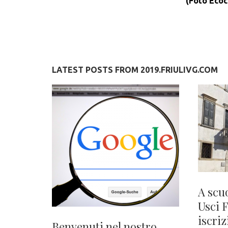
(Foto Ecoc
LATEST POSTS FROM 2019.FRIULIVG.COM
A scu
Usci 
iscriz
Benvenuti nel nostro