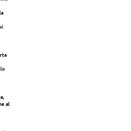
la
el
rta
lle
a,
ne al