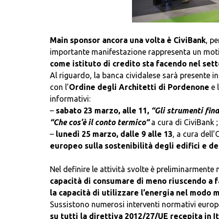
Main sponsor ancora una volta è CiviBank
, p
importante manifestazione rappresenta un motiv
come istituto di credito sta facendo nel se
Al riguardo, la banca cividalese sarà presente 
con l’
Ordine degli Architetti di Pordenone
e 
informativi:
–
sabato 23 marzo, alle 11,
“Gli strumenti fina
“Che cos’è il conto termico
“
a cura di CiviBank ;
–
lunedì 25 marzo, dalle 9 alle 13
, a cura dell
europeo sulla sostenibilità degli edifici e d
Nel definire le attività svolte è preliminarmente
capacità di consumare di meno riuscendo a fa
la capacità di utilizzare l’energia nel modo m
Sussistono numerosi interventi normativi europei
su tutti la direttiva 2012/27/UE recepita in I