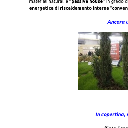
materiali naturali e
“passive house”
in grado d
energetica di riscaldamento interna “convenz
Ancora u
In copertina,