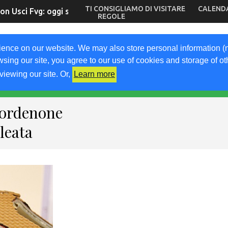
TI CONSIGLIAMO DI VISITARE
CALEND
on Usci Fvg: oggi scadono le iscrizioni
REGOLE
OM
ience on our website. We may also store personal information (
wsing our site, you agree to our use of cookies and storage of o
go
viewing our site. Or,
Learn more
A
LAVORA CON NOI
KM0
VIGNETO FVG
LIBRI
Pordenone
leata