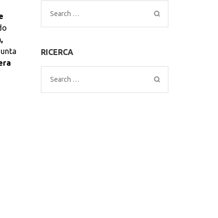
Search
e
for:
do
,
giunta
RICERCA
iera
Search
for: