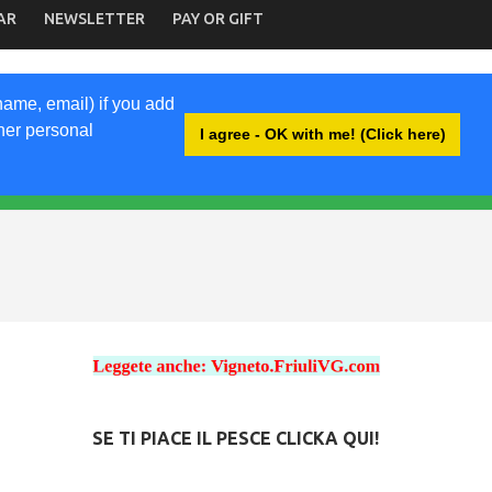
AR
NEWSLETTER
PAY OR GIFT
name, email) if you add
ther personal
I agree - OK with me! (Click here)
SE TI PIACE IL PESCE CLICKA QUI!