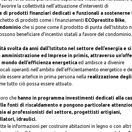
avorire la collettività nell’attuazione d’interventi di
e di prodotti finanziari dedicati e funzionali a sostenerne 
acchetto di prodotti come i finanziamenti
ECOprestito Bike
,
ondominio
che si pone come il prodotto di punta dell’Istituto n
 possono beneficiare d’incentivi statali a favore del condominio.
vità svolta da anni dall’Istituto nel settore dell’energia e si
ca amministrazione ed Imprese in primis, attraverso un’offe
o mondo dell’efficienza energetica
ed ambisce a divenire
ocali operanti nell’ambito dell’efficientamento energetico e de
vuole essere artefice in prima persona nella
realizzazione degli
me tutto ciò possa essere attuato.
oloro che
hanno in programma investimenti dedicati alla cas
elle fonti di riscaldamento e pongono particolare attenzio
ia ai professionisti del settore, progettisti artigiani,
latori, idraulici.
te le informazioni per costruire abitazioni in legno o con altri