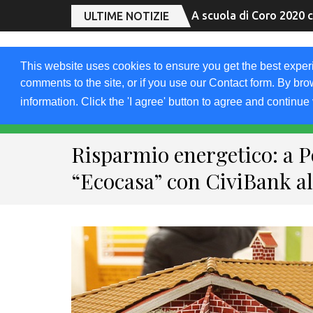
A scuola di Coro 2020 c
ULTIME NOTIZIE
2019.FRIULIVG.C
This website uses cookies to ensure you get the best exper
comments to the site, or if you use our Contact form. By bro
Archivio Articoli del 2019 FriuliVG.com by Giuseppe Lon
information. Click the 'I agree' button to agree and continue 
HOME 2020
2019
2018
DOMAND
Risparmio energetico: a 
“Ecocasa” con CiviBank al