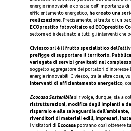
energie rinnovabili e conscia dell’importanza di f
efficientamento energetico,
ha creato una seri
realizzazione
. Precisamente, si tratta di un p
ECOprestito fotovoltaico
ed
ECOprestito C
settore ed è destinato a tutti gli interventi che
Civiesco srl è il frutto specialistico dell’atti
prefigge di supportare il territorio, Pubbli
variegata di servizi gravitanti nel compless
soggetto aggregatore dei portatori d’interesse l
energie rinnovabili. Civiesco, tra le altre cose, 
interventi di efficientamento energetico
, co
Ecocasa Sostenibile
si rivolge, dunque, sia a c
ristrutturazioni, modifica degli impianti e d
risparmio e alla salvaguardia dell’ambiente, s
rivenditori di materiali edili, impresari, instal
I visitatori di
Ecocasa
potranno così ottenere tut