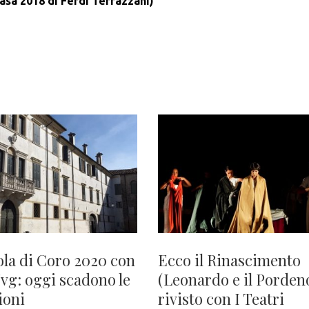
asa 2018 di Ferdi Terrazzani)
ola di Coro 2020 con
Ecco il Rinascimento
Fvg: oggi scadono le
(Leonardo e il Porden
ioni
rivisto con I Teatri