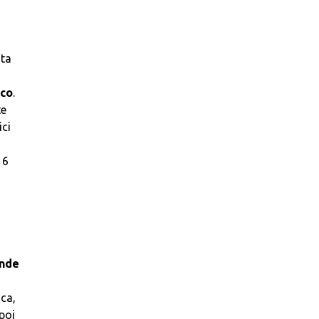
sta
ico
.
te
ici
16
ende
ica,
 poi