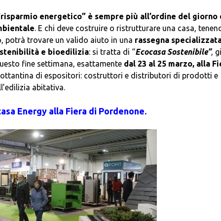
 “risparmio energetico” è sempre più all’ordine del giorno 
mbientale
. E chi deve costruire o ristrutturare una casa, tenen
, potrà trovare un valido aiuto in una
rassegna specializzata
tenibilità e bioedilizia
: si tratta di “
Ecocasa Sostenibile”
, 
questo fine settimana, esattamente
dal 23 al 25 marzo, alla F
ttantina di espositori: costruttori e distributori di prodotti e
’edilizia abitativa.
asa Energy alla Fiera di Pordenone.