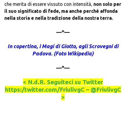
che merita di essere vissuto con intensità,
non solo per
il suo significato di fede, ma anche perché affonda
nella storia e nella tradizione della nostra terra.
—^—
In copertina, i Magi di Giotto, agli Scrovegni di
Padova. (Foto Wikipedia)
—^—
< N.d.R. Seguiteci su Twitter
https:/twitter.com/FriulivgC – @FriulivgC
>