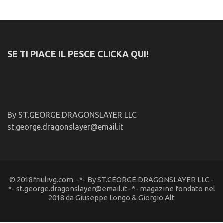
SE TI PIACE IL PESCE CLICKA QUI!
By ST.GEORGE.DRAGONSLAYER LLC
st.george.dragonslayer@email.it
© 2018friulivg.com. -*- By ST.GEORGE.DRAGONSLAYER LLC -
*- st.george.dragonslayer@email.it -*- magazine fondato nel
2018 da Giuseppe Longo & Giorgio Alt