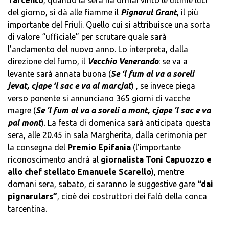
Tarcento
, quando la sera ha ormai vinto le ultime luci
del giorno, si dà alle fiamme il
Pignarul Grant
, il più
importante del Friuli. Quello cui si attribuisce una sorta
di valore “ufficiale” per scrutare quale sarà
l’andamento del nuovo anno. Lo interpreta, dalla
direzione del fumo, il
Vecchio Venerando
: se va a
levante sarà annata buona (
Se ‘l fum al va a soreli
jevat, cjape ‘l sac e va al marcjat
) , se invece piega
verso ponente si annunciano 365 giorni di vacche
magre (
Se ‘l fum al va a soreli a mont, cjape ‘l sac e va
pal mont
). La festa di domenica sarà anticipata questa
sera, alle 20.45 in sala Margherita, dalla cerimonia per
la consegna del
Premio Epifania
(l’importante
riconoscimento andrà al
giornalista Toni Capuozzo e
allo chef stellato Emanuele Scarello
), mentre
domani sera, sabato, ci saranno le suggestive gare
“dai
pignarulars”
, cioè dei costruttori dei falò della conca
tarcentina.