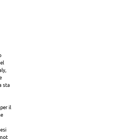
o
el
ly,
e
a sta
per il
he
esi
inot