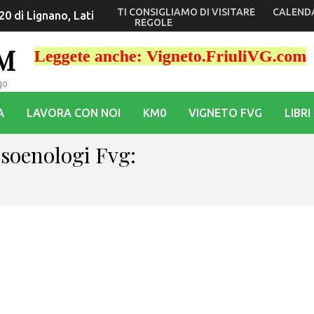
TI CONSIGLIAMO DI VISITARE
CALEND
mpielli divertono con gli artisti di strada
REGOLE
OM
go
A
LAVORA CON NOI
KM0
VIGNETO FVG
LIBRI
ssoenologi Fvg: