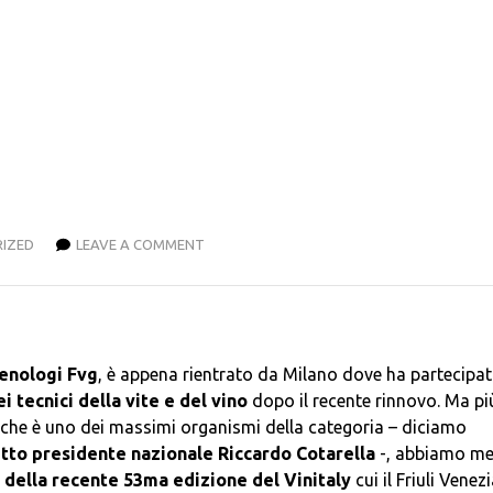
IZED
LEAVE A COMMENT
oenologi Fvg
, è appena rientrato da Milano dove ha partecipa
 tecnici della vite e del vino
dopo il recente rinnovo. Ma pi
lo che è uno dei massimi organismi della categoria – diciamo
etto presidente nazionale Riccardo Cotarella
-, abbiamo m
 della recente 53ma edizione del Vinitaly
cui il Friuli Venez