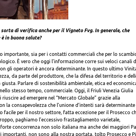
sorta di verifica anche per il Vigneto Fvg. In generale, che
 è in buona salute?
to importante, sia per i contatti commerciali che per lo scambi
logico. È vero che oggi l’informazione corre sui veloci canali d
on gli operatori è ancora determinante. In questo ultimo Vinita
zza, da parte del produttore, che la difesa del territorio e dell
da giusta. Parlare di sostenibilità ambientale, etica ed economic
nello stesso tempo, commerciale. Oggi, il Friuli Venezia Giulia
i riuscire ad emergere nel “Mercato Globale” grazie alla
con la consapevolezza che l’unione d’intenti sarà determinante 
acile per il nostro settore, fatta eccezione per il Prosecco c
roppo, paghiamo l’eccessivo frastagliamento varietale,
 forte concorrenza non solo italiana ma anche dei maggiori Pa
i importanti, non sono alla nostra portata, tolto Prosecco e P