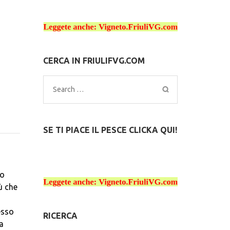
CERCA IN FRIULIFVG.COM
Search
for:
SE TI PIACE IL PESCE CLICKA QUI!
to
ù che
esso
RICERCA
ia