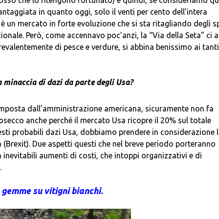
e rosso che lo ritengono fortunato) e quindi, se consideriamo q
ntaggiata in quanto oggi, solo il venti per cento dell’intera
è un mercato in forte evoluzione che si sta ritagliando degli s
zionale. Però, come accennavo poc’anzi, la “Via della Seta” ci a
revalentemente di pesce e verdure, si abbina benissimo ai tanti
 minaccia di dazi da parte degli Usa?
 imposta dall’amministrazione americana, sicuramente non fa
Prosecco anche perché il mercato Usa ricopre il 20% sul totale
uesti probabili dazi Usa, dobbiamo prendere in considerazione 
 (Brexit). Due aspetti questi che nel breve periodo porteranno
nevitabili aumenti di costi, che intoppi organizzativi e di
.
 gemme su vitigni bianchi.