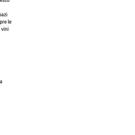
uesto
pazi
pre le
 vini
la