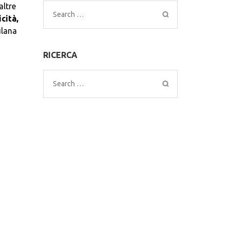
altre
Search
cità,
for:
ulana
RICERCA
Search
for: