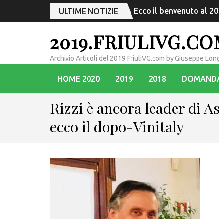
Grado, quando calli e ca
ULTIME NOTIZIE
2019.FRIULIVG.C
Archivio Articoli del 2019 FriuliVG.com by Giuseppe Lon
HOME 2020
2019
2018
DOMAND
Rizzi è ancora leader di A
ecco il dopo-Vinitaly