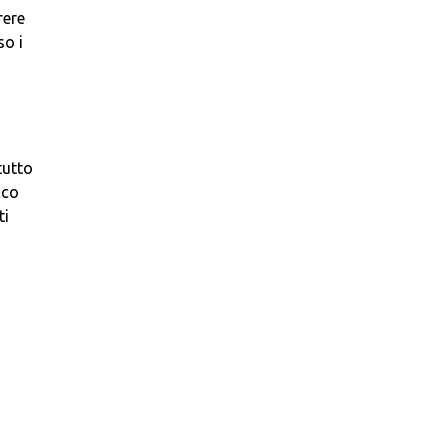
rere
so i
tutto
cco
ti