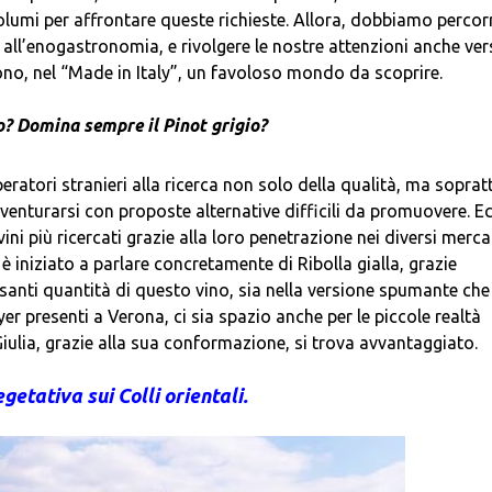
lumi per affrontare queste richieste. Allora, dobbiamo percor
 all’enogastronomia, e rivolgere le nostre attenzioni anche ver
edono, nel “Made in Italy”, un favoloso mondo da scoprire.
to? Domina sempre il Pinot grigio?
peratori stranieri alla ricerca non solo della qualità, ma soprat
vventurarsi con proposte alternative difficili da promuovere. E
vini più ricercati grazie alla loro penetrazione nei diversi merca
 è iniziato a parlare concretamente di Ribolla gialla, grazie
santi quantità di questo vino, sia nella versione spumante che
yer presenti a Verona, ci sia spazio anche per le piccole realtà
 Giulia, grazie alla sua conformazione, si trova avvantaggiato.
getativa sui Colli orientali.