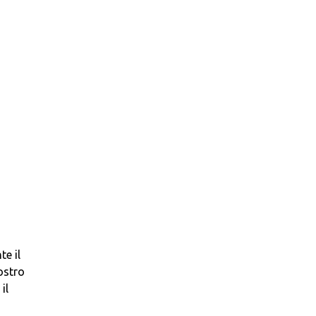
e il
ostro
il