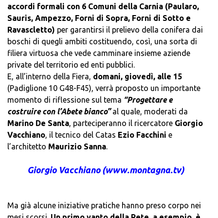
accordi formali con 6 Comuni della Carnia (Paularo,
Sauris, Ampezzo, Forni di Sopra, Forni di Sotto e
Ravascletto)
per garantirsi il prelievo della conifera dai
boschi di quegli ambiti costituendo, così, una sorta di
filiera virtuosa che vede camminare insieme aziende
private del territorio ed enti pubblici.
E, all’interno della Fiera,
domani, giovedì, alle 15
(Padiglione 10 G48-F45), verrà proposto un importante
momento di riflessione sul tema
“Progettare e
costruire con l’Abete bianco”
al quale, moderati da
Marino De Santa
, parteciperanno il ricercatore
Giorgio
Vacchiano
, il tecnico del Catas
Ezio Facchini
e
l’architetto
Maurizio Sanna
.
Giorgio Vacchiano (www.montagna.tv)
Ma già alcune iniziative pratiche hanno preso corpo nei
mesi scorsi.
Un primo vanto della Rete, a esempio, è