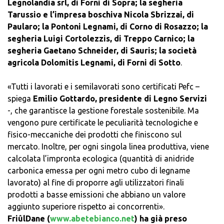
Legnolandia srl, di Forni di Sopra; la segheria
Tarussio e l’impresa boschiva Nicola Sbrizzai, di
Paularo; la Pontoni Legnami, di Corno di Rosazzo; la
segheria Luigi Cortolezzis, di Treppo Carnico; la
segheria Gaetano Schneider, di Sauris; la società
agricola Dolomitis Legnami, di Forni di Sotto
.
«Tutti i lavorati e i semilavorati sono certificati Pefc –
spiega
Emilio Gottardo, presidente di Legno Servizi
-, che garantisce la gestione forestale sostenibile. Ma
vengono pure certificate le peculiarità tecnologiche e
fisico-meccaniche dei prodotti che finiscono sul
mercato. Inoltre, per ogni singola linea produttiva, viene
calcolata l’impronta ecologica (quantità di anidride
carbonica emessa per ogni metro cubo di legname
lavorato) al fine di proporre agli utilizzatori finali
prodotti a basse emissioni che abbiano un valore
aggiunto superiore rispetto ai concorrenti».
FriûlDane (
www.abetebianco.net
) ha già preso