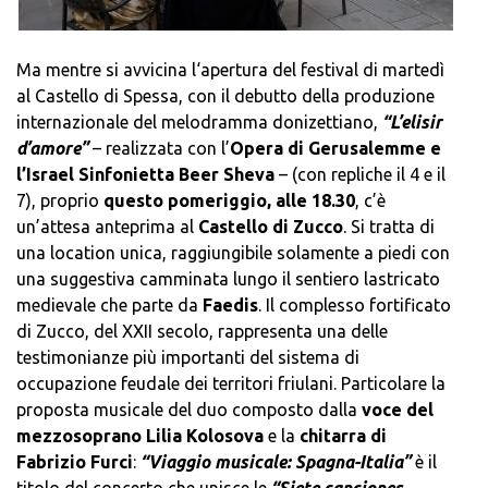
Ma mentre si avvicina l‘apertura del festival di martedì
al Castello di Spessa, con il debutto della produzione
internazionale del melodramma donizettiano,
“L’elisir
d’amore”
– realizzata con l’
Opera di Gerusalemme e
l’Israel Sinfonietta Beer Sheva
– (con repliche il 4 e il
7), proprio
questo pomeriggio, alle 18.30
, c’è
un’attesa anteprima al
Castello di Zucco
. Si tratta di
una location unica, raggiungibile solamente a piedi con
una suggestiva camminata lungo il sentiero lastricato
medievale che parte da
Faedis
. Il complesso fortificato
di Zucco, del XXII secolo, rappresenta una delle
testimonianze più importanti del sistema di
occupazione feudale dei territori friulani. Particolare la
proposta musicale del duo composto dalla
voce del
mezzosoprano Lilia Kolosova
e la
chitarra di
Fabrizio Furci
:
“Viaggio musicale: Spagna-Italia”
è il
titolo del concerto che unisce le
“Siete canciones