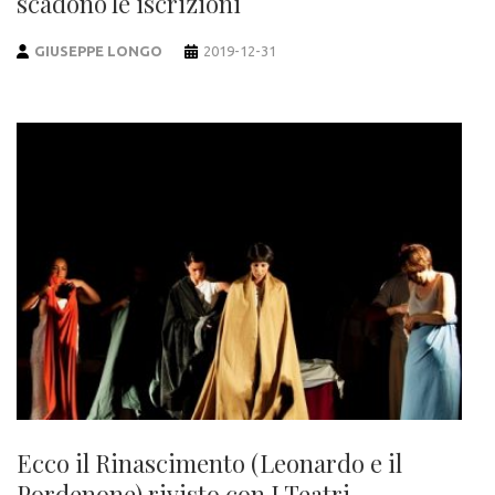
scadono le iscrizioni
GIUSEPPE LONGO
2019-12-31
Ecco il Rinascimento (Leonardo e il
Pordenone) rivisto con I Teatri