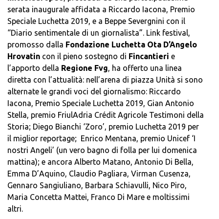
serata inaugurale affidata a Riccardo Iacona, Premio
Speciale Luchetta 2019, e a Beppe Severgnini con il
“Diario sentimentale di un giornalista”. Link festival,
promosso dalla
Fondazione Luchetta Ota D’Angelo
Hrovatin
con il pieno sostegno di
Fincantieri
e
l’apporto della
Regione Fvg
, ha offerto una linea
diretta con l’attualità: nell’arena di piazza Unità si sono
alternate le grandi voci del giornalismo: Riccardo
Iacona, Premio Speciale Luchetta 2019, Gian Antonio
Stella, premio FriulAdria Crédit Agricole Testimoni della
Storia; Diego Bianchi ‘Zoro’, premio Luchetta 2019 per
il miglior reportage; Enrico Mentana, premio Unicef ‘I
nostri Angeli’ (un vero bagno di folla per lui domenica
mattina); e ancora Alberto Matano, Antonio Di Bella,
Emma D’Aquino, Claudio Pagliara, Virman Cusenza,
Gennaro Sangiuliano, Barbara Schiavulli, Nico Piro,
Maria Concetta Mattei, Franco Di Mare e moltissimi
altri.