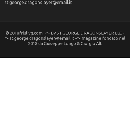
st.george.dragonslayer@email.it
© 2018friulivg.com. -*- By ST.GEORGE.DRAGONSLAYER LLC -
*- st.george.dragonslayer@email.it -*- magazine fondato nel
2018 da Giuseppe Longo & Giorgio Alt