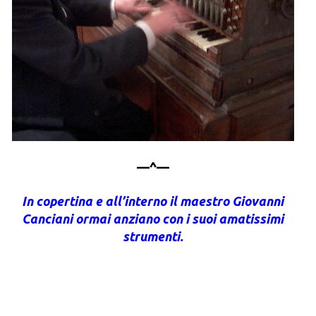
—^—
In copertina e all’interno il maestro Giovanni
Canciani ormai anziano con i suoi amatissimi
strumenti.