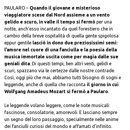
PAULARO –
Quando il giovane e misterioso
viaggiatore scese dal Nord assieme a un vento
gelido e scuro, in valle il tempo si fermò
per una
notte, anch’esso incantato da quel forestiero che in
cambio della breve ospitalità di quella gente spigolosa
eppur gentile
lasciò in dono due preziosissimi semi:
l’amore nel cuore di una fanciulla e la poesia della
musica immortale uscita come per magia dalle sue
geniali dita
. Di questi tempi, ben altri venti, gelidi e
scuri, spazzano via le certezze dalle nostre contrade.
Così, oggi più che mai, abbiamo tutti bisogno di sogni e
leggende, anche di quella che racconta
il giorno in cui
Wolfgang Amadeus Mozart si fermò a Paularo
.
Le leggende volano leggere, come le note musicali:
fascinose, consolatorie, amorevoli. E lasciano sempre
un segno del loro passaggio, specialmente nelle anime
dei fanciulli curiosi del mondo e affamati d’infinito.