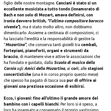
figlio delle nostre montagne.
Canciani è stato sì un
eccellente musicista a tutto tondo (innamorato di
Bach e non solo di Mozart, amava definirsi, con
ironia davvero british,
“l’ultimo compositore barocco
vivente”
)
, ma è stato molto altro, non dobbiamo
dimenticarlo. Assieme a centinaia di composizioni, ci
ha lasciato l’eredità e la responsabilità di gestire la
“
Mozartina”
, che conserva tanti gioielli tra
cembali,
fortepiani, pianoforti, organi e strumenti da
braccio
, di mantenere vive e attive le associazioni che
ha fondato e guidato, dalla
Scuola di musica della
Carnia
agli
Amici della Mozartina
, ai
cori
, alle
stagioni
concertistiche
(una è in corso proprio questo mese)
che spesso ha pagato di tasca sua
pur di offrire ai
giovani una preziosa occasione di esibirsi.
Ecco, i giovani: fino all’ultimo il grande amore del
bambino con i capelli bianchi
. Per loro si è speso, a
loro ha insegnato e consegnato il proprio vastissimo