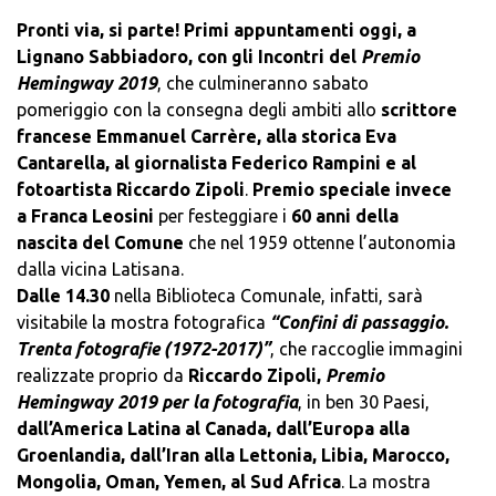
Pronti via, si parte! Primi appuntamenti oggi, a
Lignano Sabbiadoro, con gli Incontri del
Premio
Hemingway 2019
, che culmineranno sabato
pomeriggio con la consegna degli ambiti allo
scrittore
francese Emmanuel Carrère, alla storica Eva
Cantarella, al giornalista Federico Rampini e al
fotoartista Riccardo Zipoli
.
Premio speciale invece
a Franca Leosini
per festeggiare i
60 anni della
nascita del Comune
che nel 1959 ottenne l’autonomia
dalla vicina Latisana.
Dalle 14.30
nella Biblioteca Comunale, infatti, sarà
visitabile la mostra fotografica
“Confini di passaggio.
Trenta fotografie (1972-2017)”
, che raccoglie immagini
realizzate proprio da
Riccardo Zipoli,
Premio
Hemingway 2019 per la fotografia
, in ben 30 Paesi,
dall’America Latina al Canada, dall’Europa alla
Groenlandia, dall’Iran alla Lettonia, Libia, Marocco,
Mongolia, Oman, Yemen, al Sud Africa
. La mostra