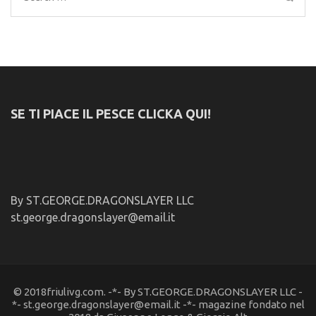
for:
SE TI PIACE IL PESCE CLICKA QUI!
By ST.GEORGE.DRAGONSLAYER LLC
st.george.dragonslayer@email.it
© 2018friulivg.com. -*- By ST.GEORGE.DRAGONSLAYER LLC -
*- st.george.dragonslayer@email.it -*- magazine fondato nel