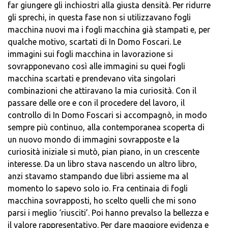
far giungere gli inchiostri alla giusta densità. Per ridurre
gli sprechi, in questa fase non si utilizzavano fogli
macchina nuovi ma i fogli macchina già stampati e, per
qualche motivo, scartati di In Domo Foscari. Le
immagini sui fogli macchina in lavorazione si
sovrapponevano così alle immagini su quei fogli
macchina scartati e prendevano vita singolari
combinazioni che attiravano la mia curiosità. Con il
passare delle ore e con il procedere del lavoro, il
controllo di In Domo Foscari si accompagnò, in modo
sempre più continuo, alla contemporanea scoperta di
un nuovo mondo di immagini sovrapposte e la
curiosità iniziale si mutò, pian piano, in un crescente
interesse. Da un libro stava nascendo un altro libro,
anzi stavamo stampando due libri assieme ma al
momento lo sapevo solo io. Fra centinaia di fogli
macchina sovrapposti, ho scelto quelli che mi sono
parsi i meglio ‘riusciti’. Poi hanno prevalso la bellezza e
il valore rappresentativo. Per dare maggiore evidenza e