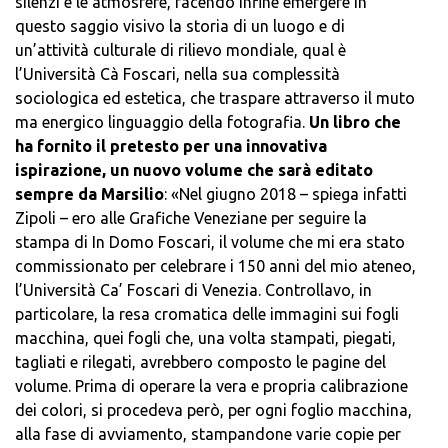
silenzi e le atmosfere, facendo infine emergere in
questo saggio visivo la storia di un luogo e di
un’attività culturale di rilievo mondiale, qual è
l’Università Cà Foscari, nella sua complessità
sociologica ed estetica, che traspare attraverso il muto
ma energico linguaggio della fotografia.
Un libro che
ha fornito il pretesto per una innovativa
ispirazione, un nuovo volume che sarà editato
sempre da Marsilio
: «Nel giugno 2018 – spiega infatti
Zipoli – ero alle Grafiche Veneziane per seguire la
stampa di In Domo Foscari, il volume che mi era stato
commissionato per celebrare i 150 anni del mio ateneo,
l’Università Ca’ Foscari di Venezia. Controllavo, in
particolare, la resa cromatica delle immagini sui fogli
macchina, quei fogli che, una volta stampati, piegati,
tagliati e rilegati, avrebbero composto le pagine del
volume. Prima di operare la vera e propria calibrazione
dei colori, si procedeva però, per ogni foglio macchina,
alla fase di avviamento, stampandone varie copie per