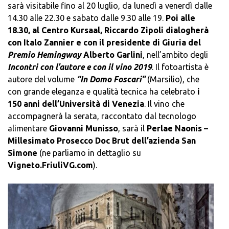
sarà visitabile fino al 20 luglio, da lunedì a venerdì dalle
14.30 alle 22.30 e sabato dalle 9.30 alle 19.
Poi alle
18.30, al Centro Kursaal, Riccardo Zipoli dialogherà
con Italo Zannier e con il presidente di Giuria del
Premio Hemingway
Alberto Garlini
, nell’ambito degli
Incontri con l’autore e con il vino 2019
. Il fotoartista è
autore del volume
“In Domo Foscari”
(Marsilio), che
con grande eleganza e qualità tecnica ha celebrato
i
150 anni dell’Università di Venezia
. Il vino che
accompagnerà la serata, raccontato dal tecnologo
alimentare
Giovanni Munisso
, sarà il
Perlae Naonis –
Millesimato Prosecco Doc Brut dell’azienda San
Simone
(ne parliamo in dettaglio su
Vigneto.FriuliVG.com
).