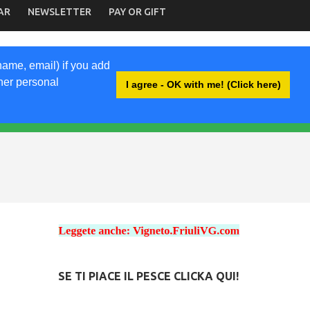
AR
NEWSLETTER
PAY OR GIFT
name, email) if you add
ther personal
I agree - OK with me! (Click here)
SE TI PIACE IL PESCE CLICKA QUI!