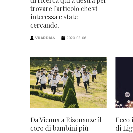
di ricerca qui a destra per
trovare l’articolo che vi
interessa e state
cercando.
VUARDIAN
2020-05-06
Da Vienna a Risonanze il
Ecco 
coro di bambini più
di Li