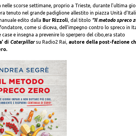
nelle scorse settimane, proprio a Trieste, durante l’ultima gi
era tenuto nel grande padiglione allestito in piazza Unità d’Itali
manuale edito dalla
Bur Rizzoli
, dal titolo
“Il metodo spreco z
ondatore, come si diceva, dell’impegno contro lo spreco in Ital
e case e insegna a prevenire lo sperpero del cibo,era stato
a’ di
Caterpillar
su Radio2 Rai,
autore della post-fazione c
ro.