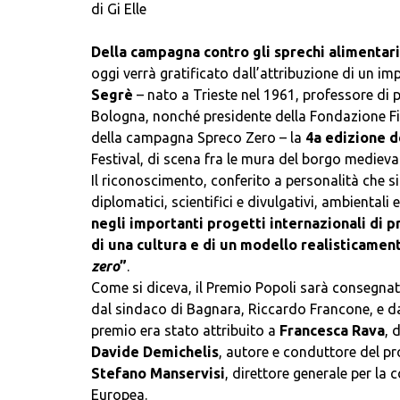
di Gi Elle
Della campagna contro gli sprechi alimentari 
oggi verrà gratificato dall’attribuzione di un 
Segrè
– nato a Trieste nel 1961, professore di p
Bologna, nonché presidente della Fondazione F
della campagna Spreco Zero – la
4a edizione 
Festival, di scena fra le mura del borgo medieva
Il riconoscimento, conferito a personalità che si 
diplomatici, scientifici e divulgativi, ambientali
negli importanti progetti internazionali di p
di una cultura e di un modello realisticamen
zero
”
.
Come si diceva, il Premio Popoli sarà consegnato
dal sindaco di Bagnara, Riccardo Francone, e dal 
premio era stato attribuito a
Francesca Rava
, 
Davide Demichelis
, autore e conduttore del pr
Stefano Manservisi
, direttore generale per la
Europea.