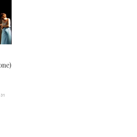
one)
-31