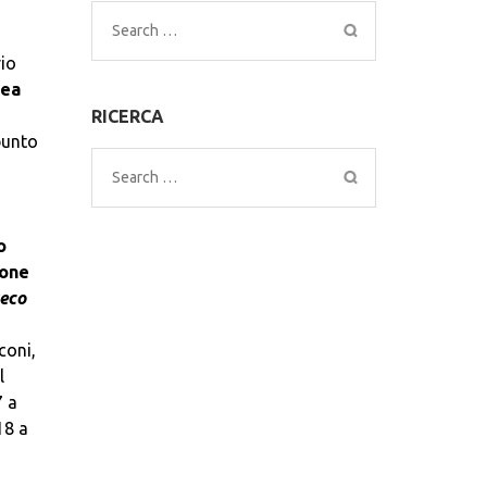
Search
for:
rio
rea
RICERCA
punto
Search
for:
o
ione
eco
coni,
l
7 a
18 a