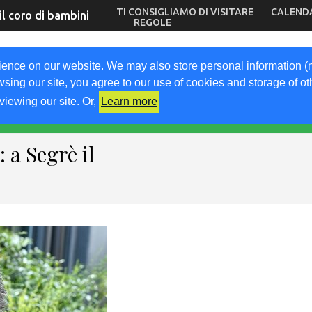
TI CONSIGLIAMO DI VISITARE
CALEND
il coro di bambini più famoso al mondo
REGOLE
OM
ience on our website. We may also store personal information (
wsing our site, you agree to our use of cookies and storage of o
go
viewing our site. Or,
Learn more
A
LAVORA CON NOI
KM0
VIGNETO FVG
LIBRI
 a Segrè il