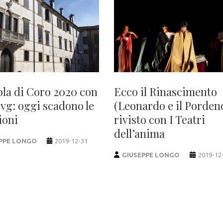
ola di Coro 2020 con
Ecco il Rinascimento
Fvg: oggi scadono le
(Leonardo e il Porden
ioni
rivisto con I Teatri
dell’anima
PPE LONGO
2019-12-31
GIUSEPPE LONGO
2019-12