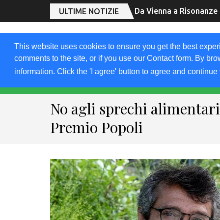
Da Vienna a Risonanze 
ULTIME NOTIZIE
2019.FRIULIVG.C
This website uses cookies to ensure you get the best exper
comments to the site, or if you use our Contact form. By bro
Archivio Articoli del 2019 FriuliVG.com by Giuseppe Lon
information. Click the 'I agree' button to agree and continue 
HOME 2020
2019
2018
DOMAND
No agli sprechi alimentari:
Premio Popoli