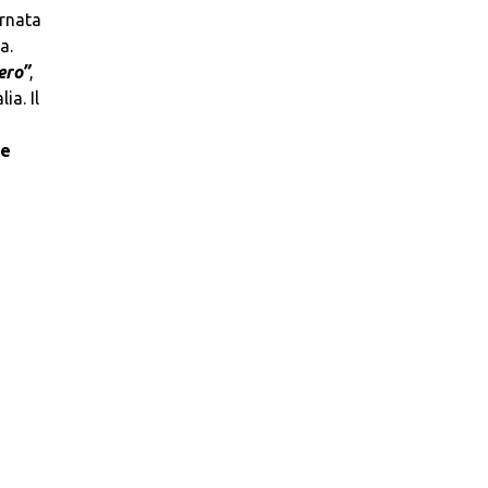
ornata
a.
ero”
,
ia. Il
he