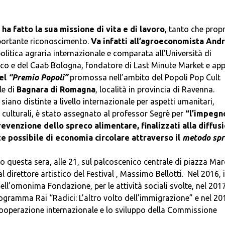
ha fatto la sua missione di vita e di lavoro
, tanto che prop
importante riconoscimento.
Va infatti all’agroeconomista And
olitica agraria internazionale e comparata all’Università di
ico e del Caab Bologna, fondatore di Last Minute Market e ap
del
“Premio Popoli”
promossa nell’ambito del Popoli Pop Cult
le di
Bagnara di Romagna
, località in provincia di Ravenna.
siano distinte a livello internazionale per aspetti umanitari,
 e culturali, è stato assegnato al professor Segrè per
“l’impegn
revenzione dello spreco alimentare, finalizzati alla diffus
te possibile di economia circolare attraverso il
metodo spr
 questa sera, alle 21, sul palcoscenico centrale di piazza Mar
direttore artistico del Festival , Massimo Bellotti. Nel 2016, i
dell’omonima Fondazione, per le attività sociali svolte, nel 201
ogramma Rai “Radici: L’altro volto dell’immigrazione” e nel 20
 cooperazione internazionale e lo sviluppo della Commissione