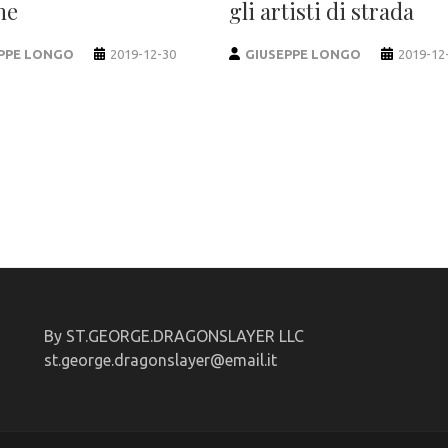
ne
gli artisti di strada
PPE LONGO
2019-12-30
GIUSEPPE LONGO
2019-12
By ST.GEORGE.DRAGONSLAYER LLC
st.george.dragonslayer@email.it