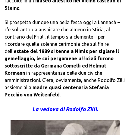
raccolte in un
museo allestito nel vicino castello di
Stainz
.
Si prospetta dunque una bella festa oggi a Lannach –
c’è soltanto da auspicare che almeno in Stiria, al
contrario del Friuli, il tempo sia clemente – per
ricordare quella solenne cerimonia che sul finire
dell’
estate del 1989 si tenne a Nimis per siglare il
gemellaggio, le cui pergamene ufficiali furono
sottoscritte da Germana Comelli ed Helmut
Kormann
in rappresentanza delle due civiche
amministrazioni. C’era, ovviamente, anche Rodolfo Zilli
assieme alla
madre quasi centenaria Stefania
Pecchio von Weitenfeld
.
La vedova di Rodolfo Zilli.