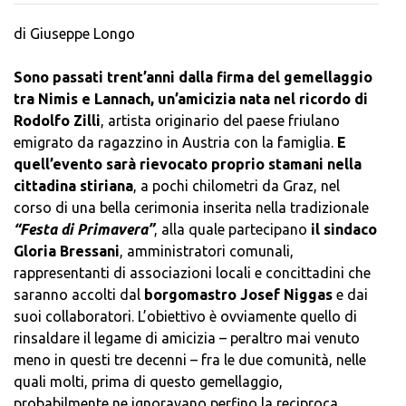
di Giuseppe Longo
Sono passati trent’anni dalla firma del gemellaggio
tra Nimis e Lannach, un’amicizia nata nel ricordo di
Rodolfo Zilli
, artista originario del paese friulano
emigrato da ragazzino in Austria con la famiglia.
E
quell’evento sarà rievocato proprio stamani nella
cittadina stiriana
, a pochi chilometri da Graz, nel
corso di una bella cerimonia inserita nella tradizionale
“Festa di Primavera”
, alla quale partecipano
il sindaco
Gloria Bressani
, amministratori comunali,
rappresentanti di associazioni locali e concittadini che
saranno accolti dal
borgomastro Josef Niggas
e dai
suoi collaboratori. L’obiettivo è ovviamente quello di
rinsaldare il legame di amicizia – peraltro mai venuto
meno in questi tre decenni – fra le due comunità, nelle
quali molti, prima di questo gemellaggio,
probabilmente ne ignoravano perfino la reciproca