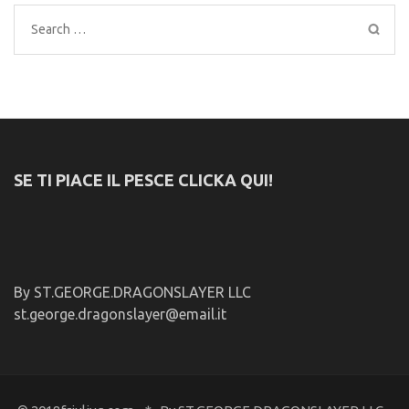
Search
for:
SE TI PIACE IL PESCE CLICKA QUI!
By ST.GEORGE.DRAGONSLAYER LLC
st.george.dragonslayer@email.it