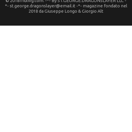
© 2018friulivg.com. -*- By ST.GEORGE.DRAGONSLAYER LLC -
*- st.george.dragonslayer@email.it -*- magazine fondato nel
2018 da Giuseppe Longo & Giorgio Alt