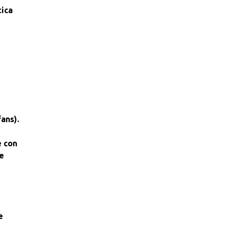
tica
fans).
e con
e
e