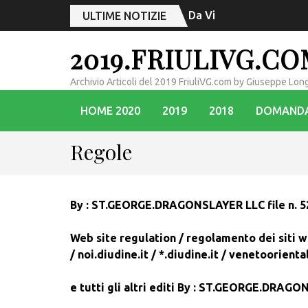
Da Vienna a Risonanze 
ULTIME NOTIZIE
2019.FRIULIVG.C
Archivio Articoli del 2019 FriuliVG.com by Giuseppe Lon
HOME 2020
2019
2018
DOMAND
Regole
By : ST.GEORGE.DRAGONSLAYER LLC file n. 5
Web site regulation /
regolamento dei siti w
/
noi.diudine.it /
*.diudine.it /
venetoorienta
e tutti gli altri editi
By : ST.GEORGE.DRAGON