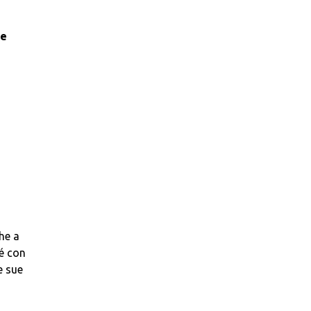
te
che a
é con
e sue