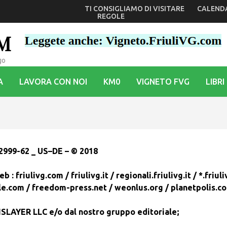
TI CONSIGLIAMO DI VISITARE
CALEND
il coro di bambini più famoso al mondo
REGOLE
OM
go
A
LAVORA CON NOI
KM0
VIGNETO FVG
LIBRI
2999-62 _ US–DE – © 2018
eb : friulivg.com /
friulivg.it / regionali.friulivg.it / *.friuli
le.com / freedom-press.net / weonlus.org
/
planetpolis.c
SLAYER LLC e/o d
al nostro gruppo editoriale;