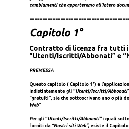
cambiamenti che apporteremo all‘intero documen
======================================
Capitolo 1°
Contratto di licenza fra tutti 
“Utenti/Iscritti/Abbonati” e “
PREMESSA
Questo capitolo ( Capitolo 1°) e l’applicazio
indistintamente gli “
Utenti/Iscritti/Abbonati
“gratuiti”, sia che sottoscrivano uno o più 
Web”
P
er gli “
Utenti/Iscritti/Abbonati”
i quali sot
forniti da
“Nostri siti Web”,
esiste il Capitol