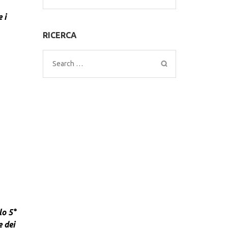
for:
 i
RICERCA
Search
for:
lo 5°
e dei