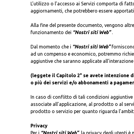
L’utilizzo o l’accesso ai Servizi comporta di fat
aggiornamenti, che potrebbero essere apportati
Alla fine del presente documento, vengono altresì
funzionamento dei
“Nostri siti Web”
.
Dal momento che i
“Nostri siti Web”
forniscono
ad un compenso e economico, potremmo richiedere
aggiuntive che saranno applicate all’interazione
(leggete il Capitolo 2° se avete intenzione 
o più dei servizi e/o abbonamenti a pagamen
In caso di conflitto di tali condizioni aggiunti
associate all’applicazione, al prodotto o al serviz
prodotto o servizio per quanto riguarda l’ambito
Privacy
Per i
“Nostri siti Web”
, la privacy degli utenti