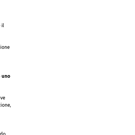
il
zione
o uno
ive
zione,
odo