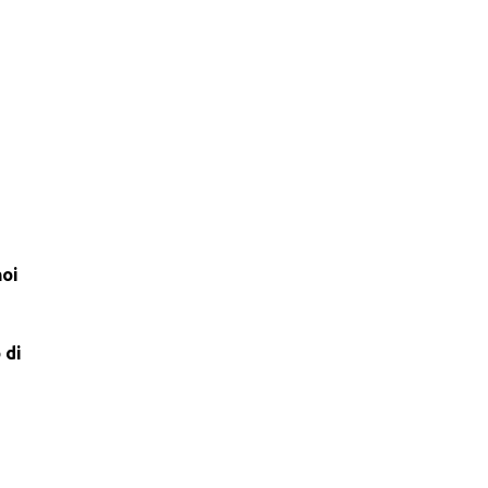
noi
 di