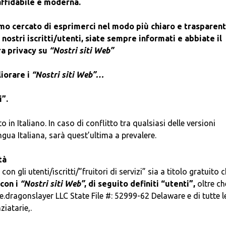
 affidabile e moderna.
mo cercato di esprimerci nel modo più chiaro e trasparen
 nostri iscritti/utenti, siate sempre informati e abbiate il
ra privacy su
“Nostri siti Web”
liorare i
“Nostri siti Web”…
i”.
in Italiano. In caso di conflitto tra qualsiasi delle versioni
ngua Italiana, sarà quest’ultima a prevalere.
tà
n gli utenti/iscritti/”fruitori di servizi” sia a titolo gratuito 
 con
i
“Nostri siti Web”
, di seguito definiti “utenti”,
oltre ch
orge.dragonslayer LLC State File #: 52999-62 Delaware e di tutte l
iatarie,.