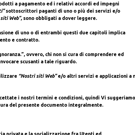
rodotti a pagamento ed i relativi accordi ed impegni
ti”
sottoscrittori paganti di uno o più dei servizi e/o
 siti Web”,
sono obbligati a dover leggere.
ione di uno o di entrambi questi due capitoli implica
ento e contratto.
ignoranza.”, ovvero,
chi non si cura di comprendere ed
invocare scusanti a tale riguardo.
ilizzare
“Nostri siti Web”
e/o altri servizi e applicazioni a 
ccettate i nostri termini e condizioni, quindi Vi suggeriamo
tura del presente documento integralmente.
a privata e la socializzazione fra Utenti ed