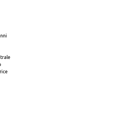
anni
trale
o
rice