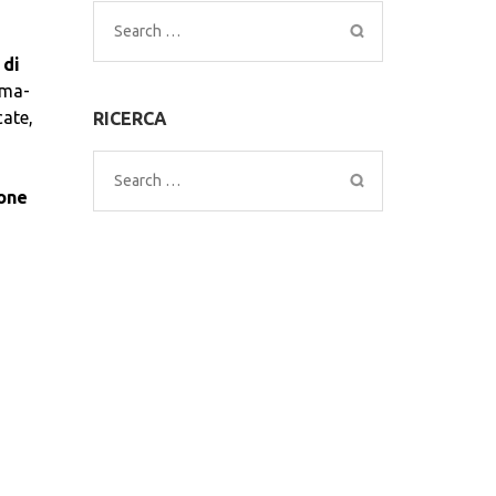
Search
for:
 di
ima-
cate,
RICERCA
Search
one
for: