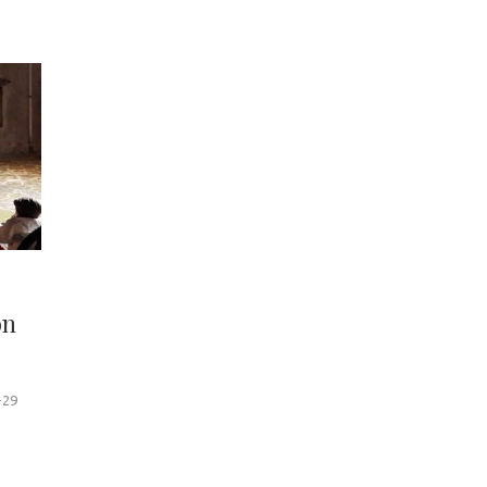
on
-29