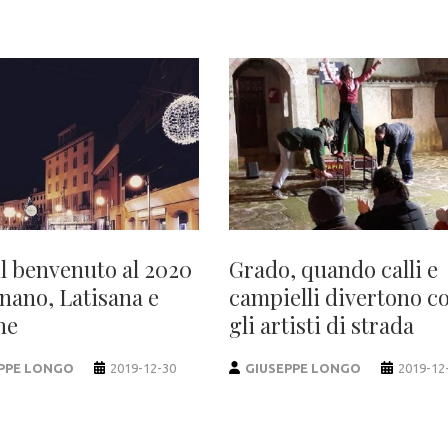
il benvenuto al 2020
Grado, quando calli e
gnano, Latisana e
campielli divertono c
ne
gli artisti di strada
PPE LONGO
2019-12-30
GIUSEPPE LONGO
2019-12