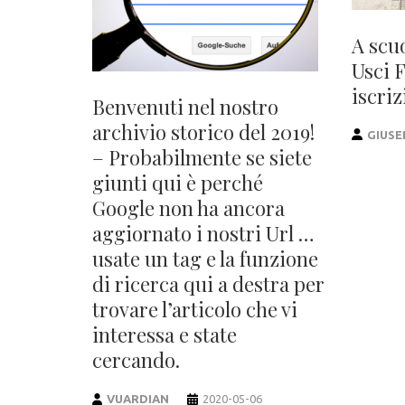
A scu
Usci 
iscriz
Benvenuti nel nostro
archivio storico del 2019!
GIUSE
– Probabilmente se siete
giunti qui è perché
Google non ha ancora
aggiornato i nostri Url …
usate un tag e la funzione
di ricerca qui a destra per
trovare l’articolo che vi
interessa e state
cercando.
VUARDIAN
2020-05-06