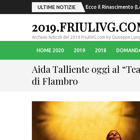
Da Vienna a Risonanze 
ULTIME NOTIZIE
2019.FRIULIVG.C
Archivio Articoli del 2019 FriuliVG.com by Giuseppe Lon
HOME 2020
2019
2018
DOMAND
Aida Talliente oggi al “Tea
di Flambro