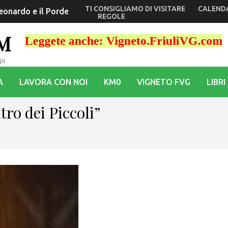
TI CONSIGLIAMO DI VISITARE
CALEND
il coro di bambini più famoso al mondo
REGOLE
OM
go
A
LAVORA CON NOI
KM0
VIGNETO FVG
LIBRI
tro dei Piccoli”