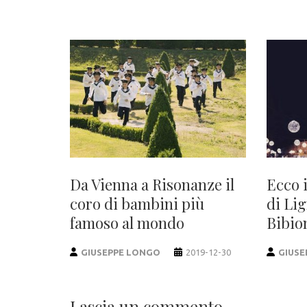
Da Vienna a Risonanze il
Ecco 
coro di bambini più
di Li
famoso al mondo
Bibio
GIUSEPPE LONGO
2019-12-30
GIUSE
Lascia un commento