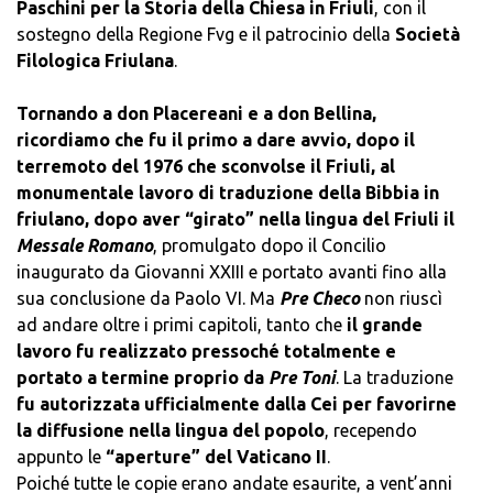
Paschini per la Storia della Chiesa in Friuli
, con il
sostegno della Regione Fvg e il patrocinio della
Società
Filologica Friulana
.
Tornando a don Placereani e a don Bellina,
ricordiamo che fu il primo a dare avvio, dopo il
terremoto del 1976 che sconvolse il Friuli, al
monumentale lavoro di traduzione della Bibbia in
friulano, dopo aver “girato” nella lingua del Friuli il
Messale Romano
, promulgato dopo il Concilio
inaugurato da Giovanni XXIII e portato avanti fino alla
sua conclusione da Paolo VI. Ma
Pre Checo
non riuscì
ad andare oltre i primi capitoli, tanto che
il grande
lavoro fu realizzato pressoché totalmente e
portato a termine proprio da
Pre Toni
. La traduzione
fu autorizzata ufficialmente dalla Cei per favorirne
la diffusione nella lingua del popolo
, recependo
appunto le
“aperture” del Vaticano II
.
Poiché tutte le copie erano andate esaurite, a vent’anni