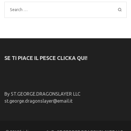
Search
for:
SE TI PIACE IL PESCE CLICKA QUI!
By ST.GEORGE.DRAGONSLAYER LLC
st.george.dragonslayer@email.it