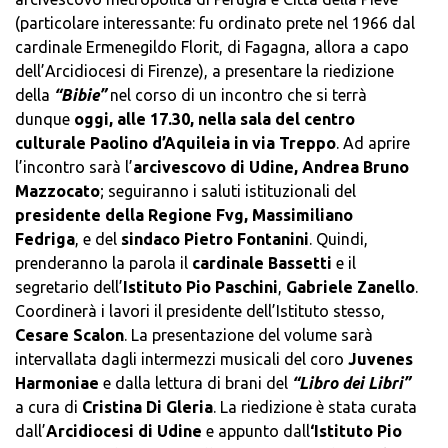
(particolare interessante: fu ordinato prete nel 1966 dal
cardinale Ermenegildo Florit, di Fagagna, allora a capo
dell’Arcidiocesi di Firenze), a presentare la riedizione
della
“Bibie”
nel corso di un incontro che si terrà
dunque
oggi, alle 17.30, nella sala del centro
culturale Paolino d’Aquileia in via Treppo
. Ad aprire
l’incontro sarà l’
arcivescovo di Udine, Andrea Bruno
Mazzocato
; seguiranno i saluti istituzionali del
presidente della Regione Fvg, Massimiliano
Fedriga
, e del
sindaco Pietro Fontanini
. Quindi,
prenderanno la parola il
cardinale Bassetti
e il
segretario dell’
Istituto Pio Paschini
,
Gabriele Zanello
.
Coordinerà i lavori il presidente dell’Istituto stesso,
Cesare Scalon
. La presentazione del volume sarà
intervallata dagli intermezzi musicali del coro
Juvenes
Harmoniae
e dalla lettura di brani del
“Libro dei Libri”
a cura di
Cristina Di Gleria
. La riedizione è stata curata
dall’
Arcidiocesi di Udine
e appunto dall
‘Istituto Pio