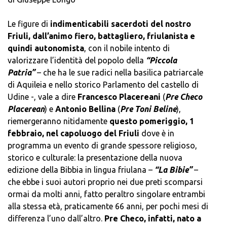
Le figure di
indimenticabili sacerdoti del nostro
Friuli, dall’animo fiero, battagliero, friulanista e
quindi autonomista
, con il nobile intento di
valorizzare l’identità del popolo della
“Piccola
Patria”
– che ha le sue radici nella basilica patriarcale
di Aquileia e nello storico Parlamento del castello di
Udine -, vale a dire
Francesco Placereani
(
Pre Checo
Placerean
) e
Antonio Bellina
(
Pre Toni Beline
),
riemergeranno nitidamente
questo pomeriggio, 1
febbraio, nel capoluogo del Friuli
dove è in
programma un evento di grande spessore religioso,
storico e culturale: la presentazione della nuova
edizione della Bibbia in lingua friulana –
“
La Bibie”
–
che ebbe i suoi autori proprio nei due preti scomparsi
ormai da molti anni, fatto peraltro singolare entrambi
alla stessa età, praticamente 66 anni, per pochi mesi di
differenza l’uno dall’altro.
Pre Checo, infatti, nato a