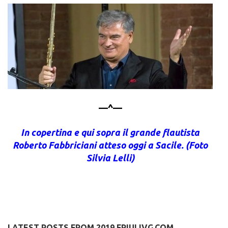
—^—
In copertina e qui sopra il grande flautista
Roberto Fabbriciani atteso oggi a Sacile. (Foto
Silvia Lelli)
LATEST POSTS FROM 2019.FRIULIVG.COM