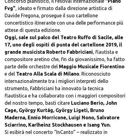
Concorso pianistico, il Festival internazionale
“Piano
Fvg”
, ideato e firmato dalla direzione artistica di
Davide Fregona, prosegue il suo cartellone
concertistico itinerante con una delle performance più
attese di questa edizione.
Oggi, sale sul palco del Teatro Ruffo di Sacile, alle
17, uno degli ospiti di punta del cartellone 2019, il
grande musicista Roberto Fabbriciani
, flautista e
compositore aretino che, fin da giovanissimo, ha fatto
parte delle orchestre del
Maggio Musicale Fiorentino
e del
Teatro Alla Scala di Milano
. Riconosciuto
internazionalmente tra i migliori interpreti dello
strumento, Fabbriciani ha innovato la tecnica
flautistica e ha collaborato con i maggiori compositori
del nostro tempo, basti citare
Luciano Berio, John
Cage, György Kurtág, György Ligeti, Bruno
Maderna, Ennio Morricone, Luigi Nono, Salvatore
Sciarrino, Karlheinz Stockhausen e Isang Yun.
Si esibirà nel concerto “InCanto” – realizzato in