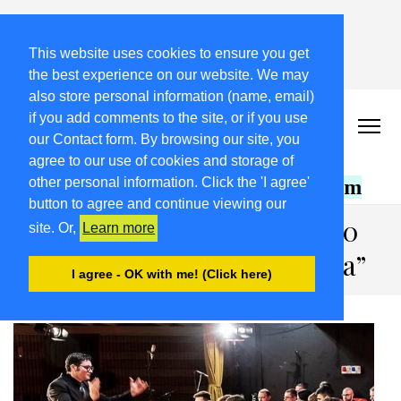
ULTIME NOTIZIE
This website uses cookies to ensure you get
Benvenuti nel nostro archivio storico del 2019! – Probabilm
the best experience on our website. We may
also store personal information (name, email)
2019.FRIULIVG.COM
if you add comments to the site, or if you use
our Contact form. By browsing our site, you
Archivio Articoli del 2019 FriuliVG.com by Giuseppe Longo
agree to our use of cookies and storage of
other personal information. Click the 'I agree'
button to agree and continue viewing our
Rivignano Teor, festa per i 50
site. Or,
Learn more
anni della “Banda Primavera”
I agree - OK with me! (Click here)