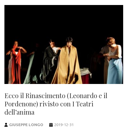
Ecco il Rinascimento (Leonardo e il
Pordenone) rivisto con I Teatri
dell’anima
GIUSEPPE LONGO
2019-12-31