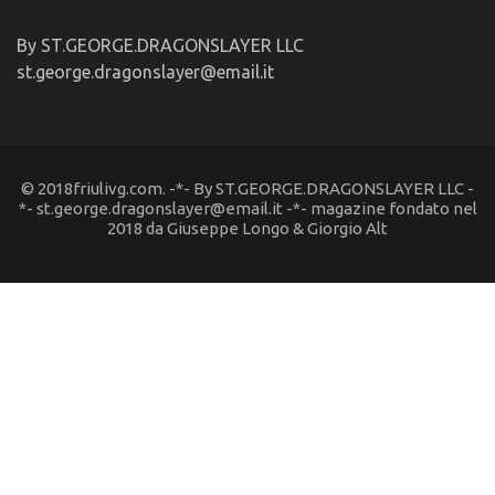
By ST.GEORGE.DRAGONSLAYER LLC
st.george.dragonslayer@email.it
© 2018friulivg.com. -*- By ST.GEORGE.DRAGONSLAYER LLC -
*- st.george.dragonslayer@email.it -*- magazine fondato nel
2018 da Giuseppe Longo & Giorgio Alt