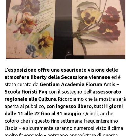
L
’esposizione offre una esauriente visione delle
atmosfere liberty della Secessione viennese
ed è
stata curata da
Gentium Academia Florum Artis –
Scuola fioristi Fvg
con il sostegno dell’
assessorato
regionale alla Cultura
. Ricordiamo che la mostra sarà
aperta al pubblico,
con ingresso libero, tutti i giorni
dalle 11 alle 22 fino al 31 maggio
. Quindi, anche
coloro che in questo fine settimana frequenteranno
l’isola – e sicuramente saranno numerosi visto il clima
molto favorevole – potranno approfittare di questa