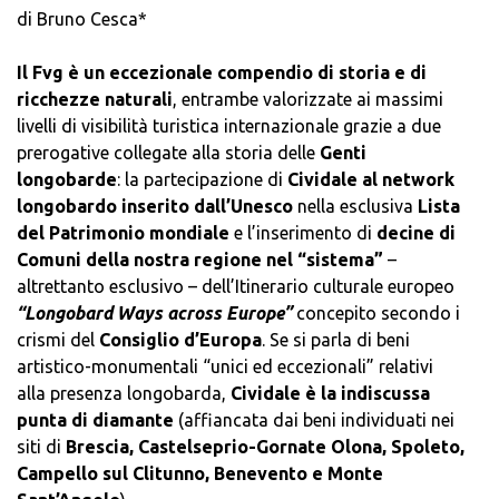
di Bruno Cesca*
Il Fvg è un eccezionale compendio di storia e di
ricchezze naturali
, entrambe valorizzate ai massimi
livelli di visibilità turistica internazionale grazie a due
prerogative collegate alla storia delle
Genti
longobarde
: la partecipazione di
Cividale al network
longobardo inserito dall’Unesco
nella esclusiva
Lista
del Patrimonio mondiale
e l’inserimento di
decine di
Comuni della nostra regione nel “sistema”
–
altrettanto esclusivo – dell’Itinerario culturale europeo
“Longobard Ways across Europe”
concepito secondo i
crismi del
Consiglio d’Europa
. Se si parla di beni
artistico-monumentali “unici ed eccezionali” relativi
alla presenza longobarda,
Cividale è la indiscussa
punta di diamante
(affiancata dai beni individuati nei
siti di
Brescia, Castelseprio-Gornate Olona, Spoleto,
Campello sul Clitunno, Benevento e Monte