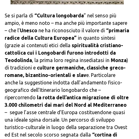
Se si parla di
“Cultura longobarda
” nel senso più
ampio, è meno noto – ma anche più importante sapere
– che l’
Unesco
ne ha riconosciuto il valore di
“primaria
radice della Cultura Europea”
in quanto sintesi
(grazie ai contenuti etici della
spiritualità cristiano-
cattolica cui i Longobardi furono introdotti da
Teodolinda
, la prima loro regina insediatasi in
Monza
)
di tradizioni e
culture germaniche, classiche greco-
romane, bizantino-orientali e slav
e. Particolare
anche la suggestione indotta dall’andamento fisico-
geografico dell’Itinerario longobardo che –
ripercorrendo
la rotta dell’antica migrazione di oltre
3.000 chilometri dai mari del Nord al Mediterraneo
– segue l’asse centrale d’Europa costituendone quasi
una ideale spina dorsale. Un percorso di sviluppo
turistico-culturale in luogo della separazione tra Ovest
ed Est nel secolo scorso segnata dalla
“cortina di