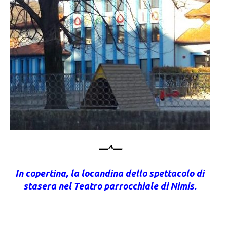
—^—
In copertina, la locandina dello spettacolo di
stasera nel Teatro parrocchiale di Nimis.